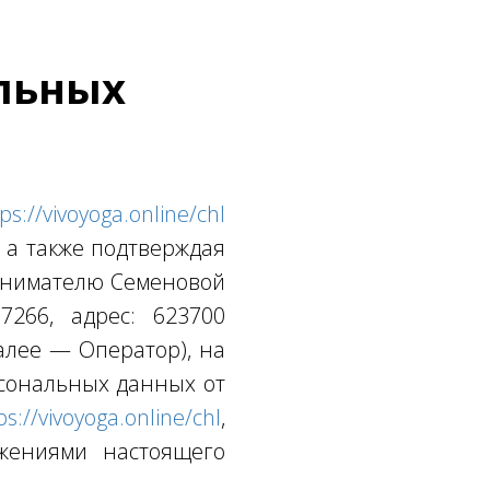
альных
ps://vivoyoga.online/chl
, а также подтверждая
ринимателю Семеновой
266, адрес: 623700
(далее — Оператор), на
рсональных данных от
ps://vivoyoga.online/chl
,
жениями настоящего