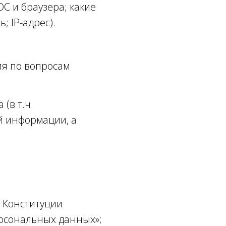
ОС и браузера; какие
 IP-адрес).
ия по вопросам
(в т.ч.
й информации, а
4 Конституции
ерсональных данных»;